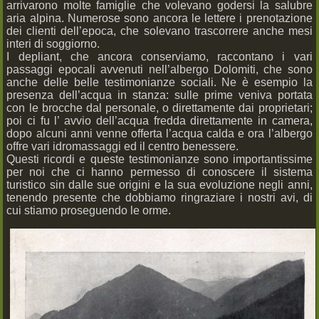
arrivarono molte famiglie che volevano godersi la salubre
aria alpina. Numerose sono ancora le lettere i prenotazione
dei clienti dell’epoca, che solevano trascorrere anche mesi
interi di soggiorno.
I depliant, che ancora conserviamo, raccontano i vari
passaggi epocali avvenuti nell’albergo Dolomiti, che sono
anche delle belle testimonianze sociali. Ne è esempio la
presenza dell’acqua in stanza: sulle prime veniva portata
con le brocche dal personale, o direttamente dai proprietari;
poi ci fu l’ avvio dell’acqua fredda direttamente in camera,
dopo alcuni anni venne offerta l’acqua calda e ora l’albergo
offre vari idromassaggi ed il centro benessere.
Questi ricordi e queste testimonianze sono importantissime
per noi che ci hanno permesso di conoscere il sistema
turistico sin dalle sue origini e la sua evoluzione negli anni,
tenendo presente che dobbiamo ringraziare i nostri avi, di
cui stiamo proseguendo le orme.