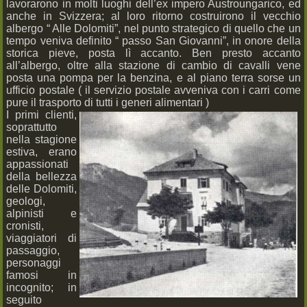
lavorarono in molti luoghi dell’ex impero Austroungarico, ed
anche in Svizzera; al loro ritorno costruirono il vecchio
albergo “ Alle Dolomiti”, nel punto strategico di quello che un
tempo veniva definito “ passo San Giovanni”, in onore della
storica pieve, posta lì accanto. Ben presto accanto
all’albergo, oltre alla stazione di cambio di cavalli vene
posta una pompa per la benzina, e al piano terra sorse un
ufficio postale ( il servizio postale avveniva con i carri come
pure il trasporto di tutti i generi alimentari )
I primi clienti,
soprattutto
nella stagione
estiva, erano
appassionati
della bellezza
delle Dolomiti,
geologi,
alpinisti e
cronisti,
viaggiatori di
passaggio,
personaggi
famosi in
incognito; in
seguito